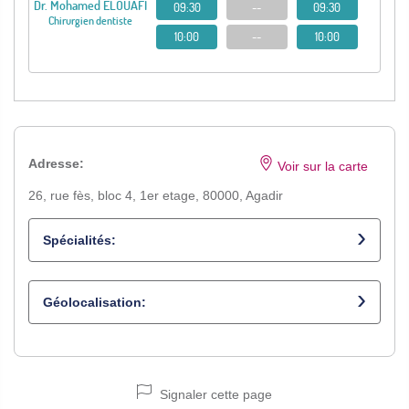
Dr. Mohamed ELOUAFI
09:30
--
09:30
Chirurgien dentiste
10:00
--
10:00
Adresse:
Voir sur la carte
26, rue fès, bloc 4, 1er etage, 80000, Agadir
Spécialités:
Chirurgien dentiste
Géolocalisation:
Signaler cette page