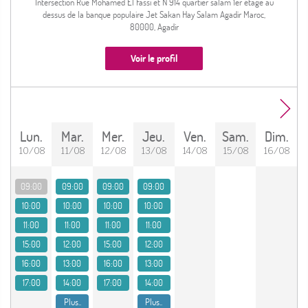
Intersection Rue Mohamed El Fassi et N 914 quartier salam 1er étage au
dessus de la banque populaire Jet Sakan Hay Salam Agadir Maroc,
80000, Agadir
Voir le profil
lun.
mar.
mer.
jeu.
ven.
sam.
dim.
10/08
11/08
12/08
13/08
14/08
15/08
16/08
09:00
09:00
09:00
09:00
10:00
10:00
10:00
10:00
11:00
11:00
11:00
11:00
15:00
12:00
15:00
12:00
16:00
13:00
16:00
13:00
17:00
14:00
17:00
14:00
Plus..
Plus..