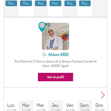
Plus..
Plus..
Plus..
Plus..
Plus..
Plus..
3
Dr.
Ahlam ABID
Rue Mohamed El Fassi au dessus de la Banque Populaire Quartier Al
Salam, 80000, Agadir
Voir le profil
lun.
mar.
mer.
jeu.
ven.
sam.
dim.
10/08
11/08
12/08
13/08
14/08
15/08
16/08