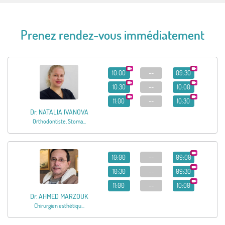
Prenez rendez-vous immédiatement
10:00
--
09:30
10:30
--
10:00
11:00
--
10:30
Dr. NATALIA IVANOVA
Orthodontiste, Stoma...
10:00
--
09:00
10:30
--
09:30
11:00
--
10:00
Dr. AHMED MARZOUK
Chirurgien esthétiqu...