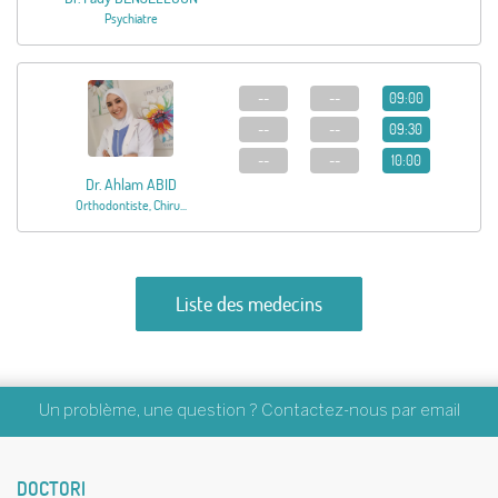
Psychiatre
--
--
09:00
--
--
09:30
--
--
10:00
Dr. Ahlam ABID
Orthodontiste, Chiru...
Liste des medecins
Un problème, une question ? Contactez-nous par
email
DOCTORI