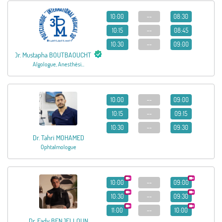
10:00
--
08:30
10:15
--
08:45
10:30
--
09:00
Dr. Mustapha BOUTBAOUCHT
Algologue, Anesthési...
10:00
--
09:00
10:15
--
09:15
10:30
--
09:30
Dr. Tahri MOHAMED
Ophtalmologue
10:00
--
09:00
10:30
--
09:30
11:00
--
10:00
Dr. Fady BENJELLOUN