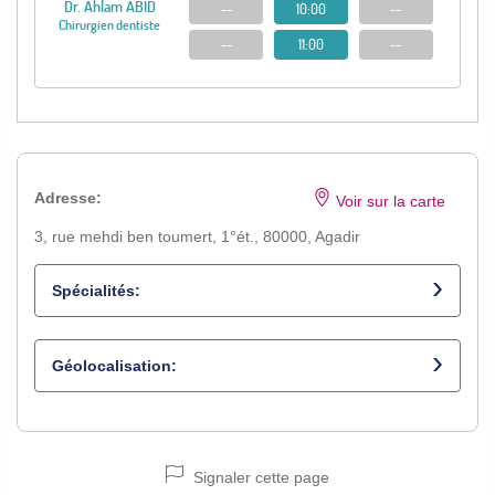
Dr. Ahlam ABID
--
10:00
--
Chirurgien dentiste
--
11:00
--
Adresse:
Voir sur la carte
3, rue mehdi ben toumert, 1°ét., 80000, Agadir
Spécialités:
Chirurgien dentiste
Géolocalisation:
Signaler cette page