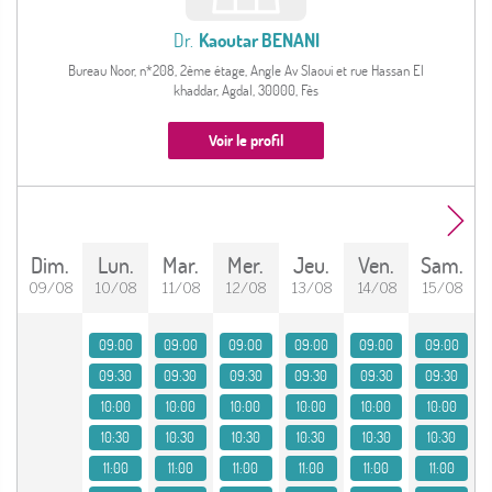
Dr.
Kaoutar BENANI
Bureau Noor, n*208, 2ème étage, Angle Av Slaoui et rue Hassan El
khaddar, Agdal, 30000, Fès
Voir le profil
dim.
lun.
mar.
mer.
jeu.
ven.
sam.
09/08
10/08
11/08
12/08
13/08
14/08
15/08
09:00
09:00
09:00
09:00
09:00
09:00
09:30
09:30
09:30
09:30
09:30
09:30
10:00
10:00
10:00
10:00
10:00
10:00
10:30
10:30
10:30
10:30
10:30
10:30
11:00
11:00
11:00
11:00
11:00
11:00