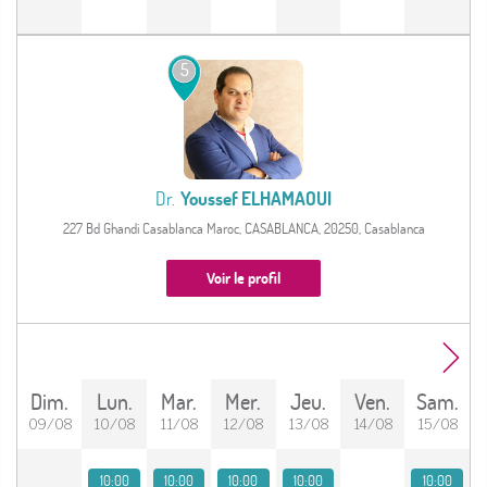
5
Dr.
Youssef ELHAMAOUI
227 Bd Ghandi Casablanca Maroc, CASABLANCA, 20250, Casablanca
Voir le profil
dim.
lun.
mar.
mer.
jeu.
ven.
sam.
09/08
10/08
11/08
12/08
13/08
14/08
15/08
10:00
10:00
10:00
10:00
10:00