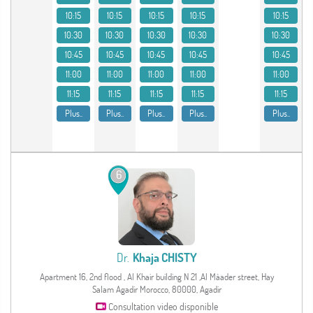
10:15
10:15
10:15
10:15
10:15
10:30
10:30
10:30
10:30
10:30
10:45
10:45
10:45
10:45
10:45
11:00
11:00
11:00
11:00
11:00
11:15
11:15
11:15
11:15
11:15
Plus..
Plus..
Plus..
Plus..
Plus..
6
Dr.
Khaja CHISTY
Apartment 16, 2nd flood , Al Khair building N 21 ,Al Màader street, Hay
Salam Agadir Morocco, 80000, Agadir
Consultation video disponible