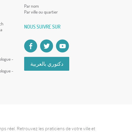
Par nom
Par ville ou quartier
ch
NOUS SUIVRE SUR
ca
ologue -
دكتوري بالعربية
ologue -
 réel. Retrouvez les praticiens de votre ville et