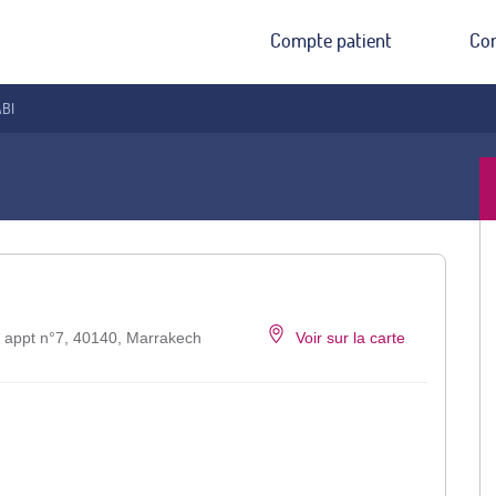
Compte patient
Co
ABI
e appt n°7, 40140, Marrakech
Voir sur la carte