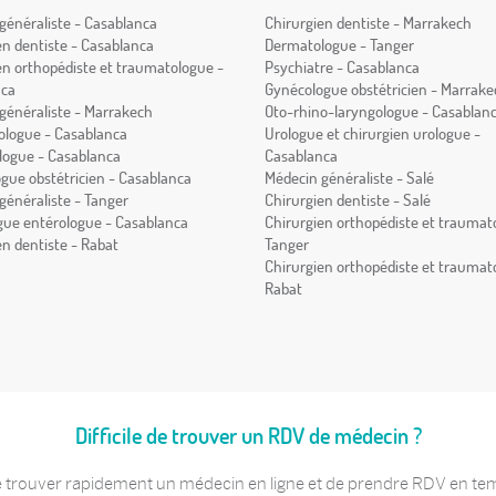
généraliste - Casablanca
Chirurgien dentiste - Marrakech
en dentiste - Casablanca
Dermatologue - Tanger
en orthopédiste et traumatologue -
Psychiatre - Casablanca
nca
Gynécologue obstétricien - Marrake
généraliste - Marrakech
Oto-rhino-laryngologue - Casablan
logue - Casablanca
Urologue et chirurgien urologue -
ogue - Casablanca
Casablanca
gue obstétricien - Casablanca
Médecin généraliste - Salé
généraliste - Tanger
Chirurgien dentiste - Salé
gue entérologue - Casablanca
Chirurgien orthopédiste et traumat
en dentiste - Rabat
Tanger
Chirurgien orthopédiste et traumat
Rabat
Difficile de trouver un RDV de médecin ?
 trouver rapidement un médecin en ligne et de prendre RDV en temps