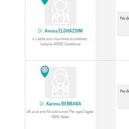
Pas d
Dr.
Amina ELGHAZOINI
4, r. aicha oum mouminine ex cottenest ,
lusitania, 40000, Casablanca
Voir le profil
5
Pas d
Dr.
Karima BENBABA
48, av al amir fal ould oumeir, 1°ét. appt.2 agdal,
10010, Rabat