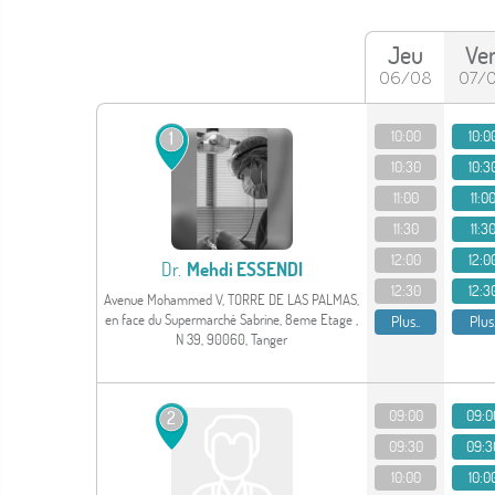
Jeu
Ve
06/08
07/
Voir le profil
10:00
10:0
1
10:30
10:3
11:00
11:0
11:30
11:3
12:00
12:0
Dr.
Mehdi ESSENDI
12:30
12:3
Avenue Mohammed V, TORRE DE LAS PALMAS,
en face du Supermarché Sabrine, 8eme Etage ,
Plus..
Plus.
N 39, 90060, Tanger
Voir le profil
09:00
09:0
2
09:30
09:3
10:00
10:0