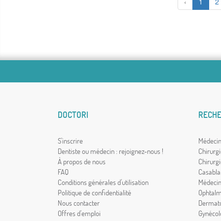
‹
1
2
DOCTORI
RECHE
S'inscrire
Médecin
Dentiste ou médecin : rejoignez-nous !
Chirurgi
À propos de nous
Chirurg
FAQ
Casabla
Conditions générales d'utilisation
Médecin
Politique de confidentialité
Ophtalm
Nous contacter
Dermato
Offres d'emploi
Gynécol