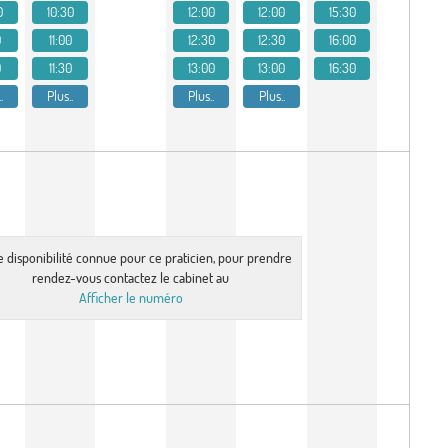
0
10:30
12:00
12:00
15:30
0
11:00
12:30
12:30
16:00
0
11:30
13:00
13:00
16:30
.
Plus..
Plus..
Plus..
e disponibilité connue pour ce praticien, pour prendre
rendez-vous contactez le cabinet au
Afficher le numéro