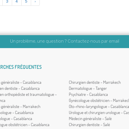
3
4
5
›
Un problème, une question ? Contactez-nous par
email
RCHES FRÉQUENTES
 généraliste - Casablanca
Chirurgien dentiste - Marrakech
en dentiste - Casablanca
Dermatologue - Tanger
ien orthopédiste et traumatologue -
Psychiatre - Casablanca
nca
Gynécologue obstétricien - Marrakec
 généraliste - Marrakech
Oto-rhino-laryngologue - Casablanc
ologue - Casablanca
Urologue et chirurgien urologue - Ca
logue - Casablanca
Médecin généraliste - Salé
ogue obstétricien - Casablanca
Chirurgien dentiste - Salé