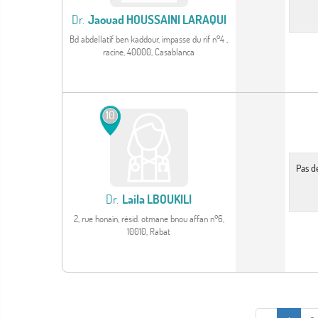
Dr.
Jaouad HOUSSAINI LARAQUI
Bd abdellatif ben kaddour, impasse du rif n°4 ,
racine, 40000, Casablanca
Voir le profil
10
Pas d
Dr.
Laila LBOUKILI
2, rue honaïn, résid. otmane bnou affan n°6,
10010, Rabat