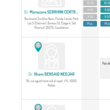
10:30
10:3
11:00
11:0
Dr.
Marouane SERRHINI CENTRE DENTAIRE LA ROCHE
11:30
11:3
Boulevard Zoulikha Nasri, Florida Center Park
Lot 5 (Elecmar), Bureau 53, Étage 4, Sidi
Plus..
Plus.
Maarouf, 20270, Casablanca
Voir le profil
3
Pas d
Dr.
Ilham BENSAID NEDJAR
30, rue aguelmane sidi ali appt. n°4,, 10010,
Rabat
Voir le profil
4