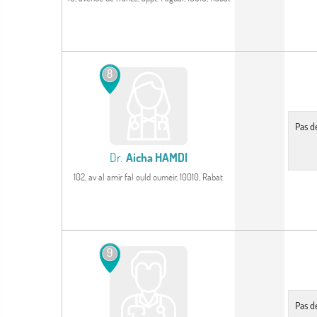
Voir le profil
8
Pas d
Dr.
Aicha HAMDI
102, av al amir fal ould oumeir, 10010, Rabat
Voir le profil
9
Pas d