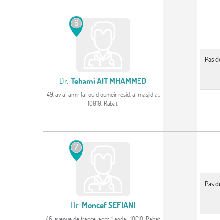
Voir le profil
6
Pas d
Dr.
Tehami AIT MHAMMED
49, av al amir fal ould oumeir resid. al masjid a,,
10010, Rabat
Voir le profil
7
Pas d
Dr.
Moncef SEFIANI
46, avenue de france, appt. 1 agdal, 10010, Rabat