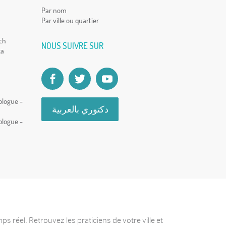
Par nom
Par ville ou quartier
ch
NOUS SUIVRE SUR
ca
ologue -
دكتوري بالعربية
ologue -
 réel. Retrouvez les praticiens de votre ville et