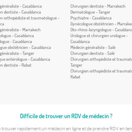
généraliste - Casablanca
Chirurgien dentiste - Marrakech
en dentiste - Casablanca
Dermatologue - Tanger
en orthopédiste et traumatologue -
Psychiatre - Casablanca
nca
Gynécologue obstétricien - Marrake
généraliste - Marrakech
Oto-rhino-laryngologue - Casablan
logue - Casablanca
Urologue et chirurgien urologue -
ogue - Casablanca
Casablanca
gue obstétricien - Casablanca
Médecin généraliste - Salé
généraliste - Tanger
Chirurgien dentiste - Salé
gue entérologue - Casablanca
Chirurgien orthopédiste et traumat
en dentiste - Rabat
Tanger
Chirurgien orthopédiste et traumat
Rabat
Difficile de trouver un RDV de médecin ?
 trouver rapidement un médecin en ligne et de prendre RDV en temps