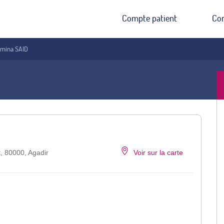
Compte patient
Co
Amina SAID
t, 80000, Agadir
Voir sur la carte