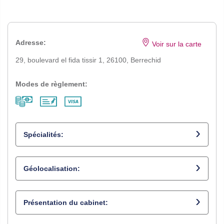
Adresse:
Voir sur la carte
29, boulevard el fida tissir 1, 26100, Berrechid
Modes de règlement:
Spécialités:
Opticien
Géolocalisation:
Opti
Présentation du cabinet:
opto
spéci
en