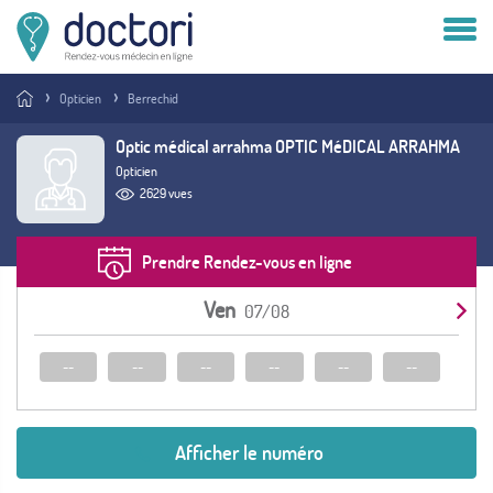
Compte patient
Opticien
Berrechid
Compte médecin
Optic médical arrahma OPTIC MéDICAL ARRAHMA
Opticien
Vous êtes médecin ?
2629 vues
Prendre Rendez-vous en ligne
Ven
07/08
--
--
--
--
--
--
Afficher le numéro