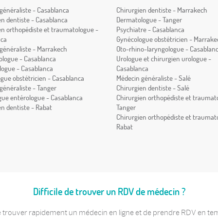
généraliste - Casablanca
Chirurgien dentiste - Marrakech
en dentiste - Casablanca
Dermatologue - Tanger
en orthopédiste et traumatologue -
Psychiatre - Casablanca
nca
Gynécologue obstétricien - Marrake
généraliste - Marrakech
Oto-rhino-laryngologue - Casablan
logue - Casablanca
Urologue et chirurgien urologue -
ogue - Casablanca
Casablanca
gue obstétricien - Casablanca
Médecin généraliste - Salé
généraliste - Tanger
Chirurgien dentiste - Salé
gue entérologue - Casablanca
Chirurgien orthopédiste et traumat
en dentiste - Rabat
Tanger
Chirurgien orthopédiste et traumat
Rabat
Difficile de trouver un RDV de médecin ?
 trouver rapidement un médecin en ligne et de prendre RDV en temps