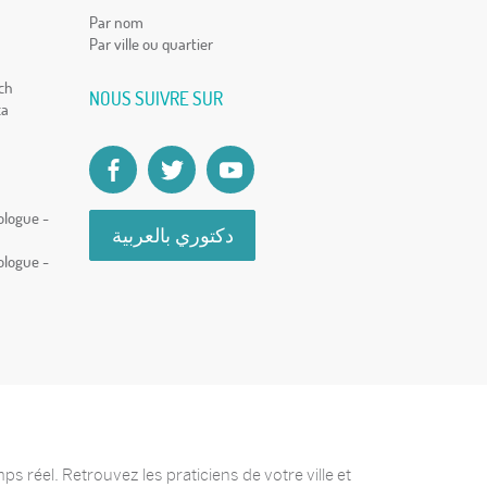
Par nom
Par ville ou quartier
ch
NOUS SUIVRE SUR
ca
ologue -
دكتوري بالعربية
ologue -
 réel. Retrouvez les praticiens de votre ville et