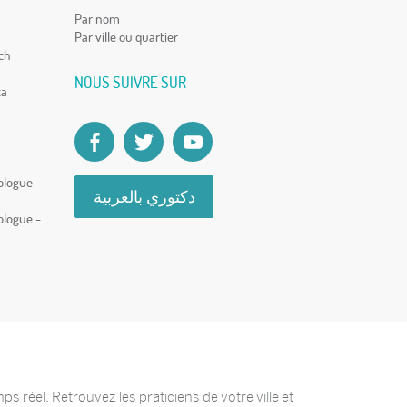
Par nom
Par ville ou quartier
ch
NOUS SUIVRE SUR
ca
ologue -
دكتوري بالعربية
ologue -
 réel. Retrouvez les praticiens de votre ville et