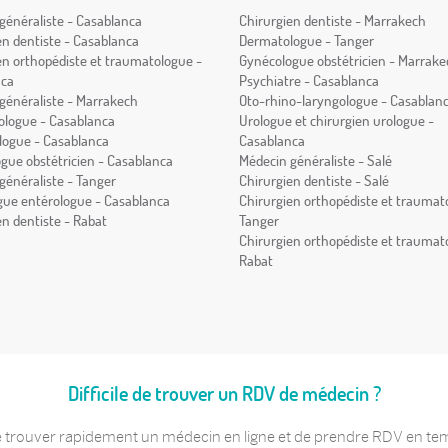
généraliste - Casablanca
Chirurgien dentiste - Marrakech
en dentiste - Casablanca
Dermatologue - Tanger
en orthopédiste et traumatologue -
Gynécologue obstétricien - Marrake
nca
Psychiatre - Casablanca
généraliste - Marrakech
Oto-rhino-laryngologue - Casablan
logue - Casablanca
Urologue et chirurgien urologue -
ogue - Casablanca
Casablanca
gue obstétricien - Casablanca
Médecin généraliste - Salé
généraliste - Tanger
Chirurgien dentiste - Salé
gue entérologue - Casablanca
Chirurgien orthopédiste et traumat
en dentiste - Rabat
Tanger
Chirurgien orthopédiste et traumat
Rabat
Difficile de trouver un RDV de médecin ?
 trouver rapidement un médecin en ligne et de prendre RDV en temps