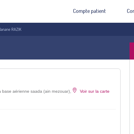
Compte patient
Co
 Hanane RAZIK
la base aérienne saada (ain mezouar),
Voir sur la carte