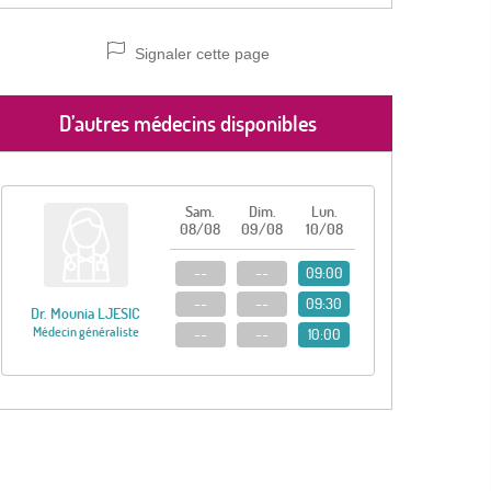
Signaler cette page
D’autres médecins disponibles
Sam.
Dim.
Lun.
08/08
09/08
10/08
--
--
09:00
--
--
09:30
Dr. Mounia LJESIC
Médecin généraliste
--
--
10:00