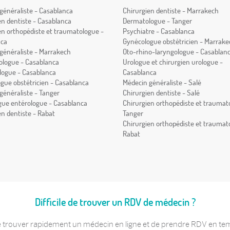
généraliste - Casablanca
Chirurgien dentiste - Marrakech
en dentiste - Casablanca
Dermatologue - Tanger
en orthopédiste et traumatologue -
Psychiatre - Casablanca
nca
Gynécologue obstétricien - Marrake
généraliste - Marrakech
Oto-rhino-laryngologue - Casablan
logue - Casablanca
Urologue et chirurgien urologue -
ogue - Casablanca
Casablanca
gue obstétricien - Casablanca
Médecin généraliste - Salé
généraliste - Tanger
Chirurgien dentiste - Salé
gue entérologue - Casablanca
Chirurgien orthopédiste et traumat
en dentiste - Rabat
Tanger
Chirurgien orthopédiste et traumat
Rabat
Difficile de trouver un RDV de médecin ?
 trouver rapidement un médecin en ligne et de prendre RDV en temps