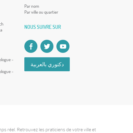
Par nom
Par ville ou quartier
ch
NOUS SUIVRE SUR
ca
ologue -
دكتوري بالعربية
ologue -
 réel. Retrouvez les praticiens de votre ville et