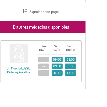
Signaler cette page
D’autres médecins disponibles
Jeu.
Ven.
Sam.
06/08
07/08
08/08
--
09:00
09:00
--
09:30
09:30
Dr. Mounia LJESIC
Médecin généraliste
--
10:00
10:00