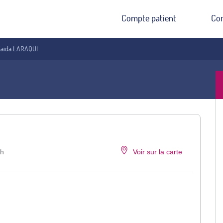
Compte patient
Co
 Saida LARAQUI
ch
Voir sur la carte