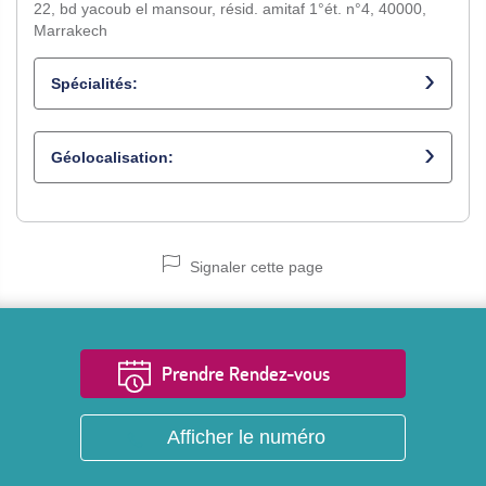
22, bd yacoub el mansour, résid. amitaf 1°ét. n°4, 40000,
Marrakech
Spécialités:
Gynécologue obstétricien
Géolocalisation:
Signaler cette page
Prendre Rendez-vous
Afficher le numéro