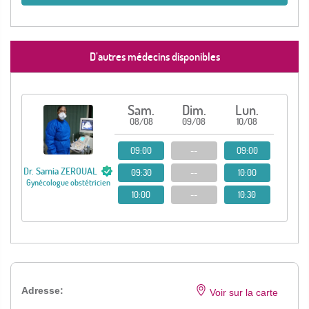
D’autres médecins disponibles
Sam.
Dim.
Lun.
08/08
09/08
10/08
09:00
--
09:00
Dr. Samia ZEROUAL
09:30
--
10:00
Gynécologue obstétricien
10:00
--
10:30
Adresse:
Voir sur la carte