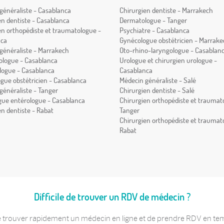
généraliste - Casablanca
Chirurgien dentiste - Marrakech
en dentiste - Casablanca
Dermatologue - Tanger
en orthopédiste et traumatologue -
Psychiatre - Casablanca
nca
Gynécologue obstétricien - Marrake
généraliste - Marrakech
Oto-rhino-laryngologue - Casablan
logue - Casablanca
Urologue et chirurgien urologue -
ogue - Casablanca
Casablanca
gue obstétricien - Casablanca
Médecin généraliste - Salé
généraliste - Tanger
Chirurgien dentiste - Salé
gue entérologue - Casablanca
Chirurgien orthopédiste et traumat
en dentiste - Rabat
Tanger
Chirurgien orthopédiste et traumat
Rabat
Difficile de trouver un RDV de médecin ?
 trouver rapidement un médecin en ligne et de prendre RDV en temps