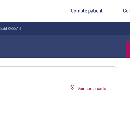
Compte patient
Co
. Said KASSAB
Voir sur la carte