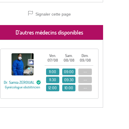
Signaler cette page
D’autres médecins disponibles
Ven.
Sam.
Dim.
07/08
08/08
09/08
11:00
09:00
--
11:30
09:30
--
Dr. Samia ZEROUAL
Gynécologue obstétricien
12:00
10:00
--