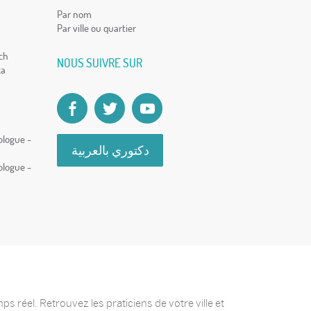
Par nom
Par ville ou quartier
ch
NOUS SUIVRE SUR
ca
ologue -
دكتوري بالعربية
ologue -
 réel. Retrouvez les praticiens de votre ville et