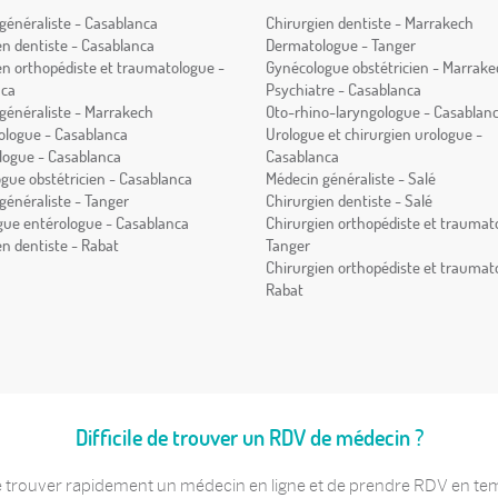
généraliste - Casablanca
Chirurgien dentiste - Marrakech
en dentiste - Casablanca
Dermatologue - Tanger
en orthopédiste et traumatologue -
Gynécologue obstétricien - Marrake
nca
Psychiatre - Casablanca
généraliste - Marrakech
Oto-rhino-laryngologue - Casablan
logue - Casablanca
Urologue et chirurgien urologue -
ogue - Casablanca
Casablanca
gue obstétricien - Casablanca
Médecin généraliste - Salé
généraliste - Tanger
Chirurgien dentiste - Salé
gue entérologue - Casablanca
Chirurgien orthopédiste et traumat
en dentiste - Rabat
Tanger
Chirurgien orthopédiste et traumat
Rabat
Difficile de trouver un RDV de médecin ?
 trouver rapidement un médecin en ligne et de prendre RDV en temps