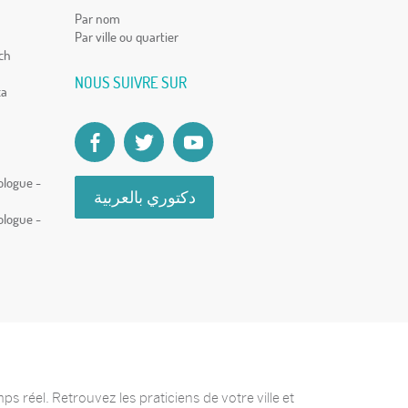
Par nom
Par ville ou quartier
ch
NOUS SUIVRE SUR
ca
ologue -
دكتوري بالعربية
ologue -
 réel. Retrouvez les praticiens de votre ville et