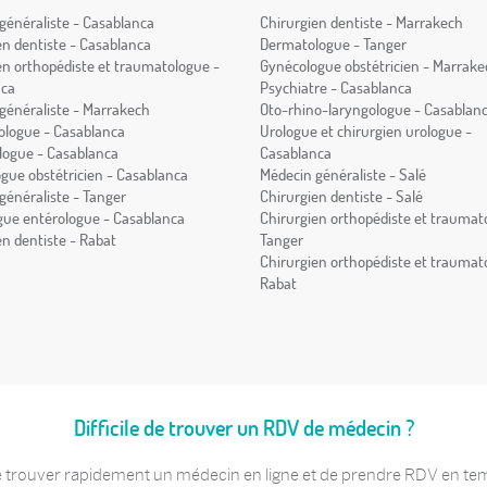
généraliste - Casablanca
Chirurgien dentiste - Marrakech
en dentiste - Casablanca
Dermatologue - Tanger
en orthopédiste et traumatologue -
Gynécologue obstétricien - Marrake
nca
Psychiatre - Casablanca
généraliste - Marrakech
Oto-rhino-laryngologue - Casablan
logue - Casablanca
Urologue et chirurgien urologue -
ogue - Casablanca
Casablanca
gue obstétricien - Casablanca
Médecin généraliste - Salé
généraliste - Tanger
Chirurgien dentiste - Salé
gue entérologue - Casablanca
Chirurgien orthopédiste et traumat
en dentiste - Rabat
Tanger
Chirurgien orthopédiste et traumat
Rabat
Difficile de trouver un RDV de médecin ?
 trouver rapidement un médecin en ligne et de prendre RDV en temps