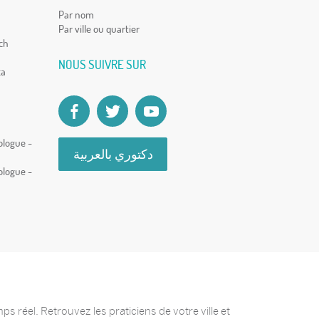
Par nom
Par ville ou quartier
ch
NOUS SUIVRE SUR
ca
ologue -
دكتوري بالعربية
ologue -
 réel. Retrouvez les praticiens de votre ville et