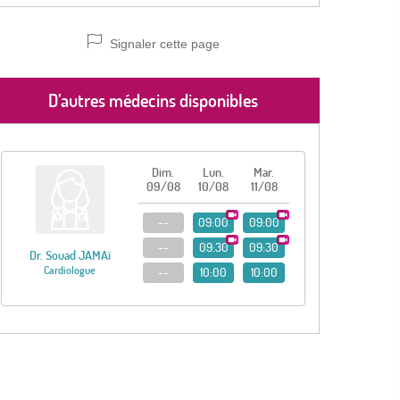
Signaler cette page
D’autres médecins disponibles
Dim.
Lun.
Mar.
09/08
10/08
11/08
--
09:00
09:00
--
09:30
09:30
Dr. Souad JAMAï
Cardiologue
--
10:00
10:00