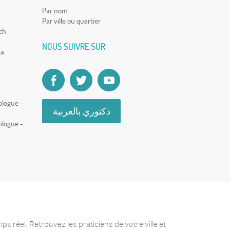
Par nom
Par ville ou quartier
ch
NOUS SUIVRE SUR
ca
ologue -
دكتوري بالعربية
ologue -
 réel. Retrouvez les praticiens de votre ville et