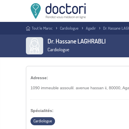
Tout le Maroc
Cardiologue
Agadir
Dr. Hassane LA
Dr. Hassane LAGHRABLI
Cardiologue
Adresse:
1090 immeuble assoulil. avenue hassan ii, 80000, Aga
Spécialités:
Cardiologue