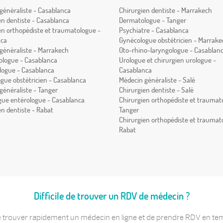
généraliste - Casablanca
Chirurgien dentiste - Marrakech
en dentiste - Casablanca
Dermatologue - Tanger
en orthopédiste et traumatologue -
Psychiatre - Casablanca
nca
Gynécologue obstétricien - Marrake
généraliste - Marrakech
Oto-rhino-laryngologue - Casablan
logue - Casablanca
Urologue et chirurgien urologue -
ogue - Casablanca
Casablanca
gue obstétricien - Casablanca
Médecin généraliste - Salé
généraliste - Tanger
Chirurgien dentiste - Salé
gue entérologue - Casablanca
Chirurgien orthopédiste et traumat
en dentiste - Rabat
Tanger
Chirurgien orthopédiste et traumat
Rabat
Difficile de trouver un RDV de médecin ?
 trouver rapidement un médecin en ligne et de prendre RDV en temps