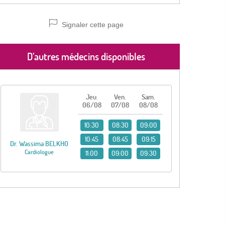
Signaler cette page
D’autres médecins disponibles
Jeu.
Ven.
Sam.
06/08
07/08
08/08
10:30
08:30
09:00
10:45
08:45
09:15
Dr. Wassima BELKHO
Cardiologue
11:00
09:00
09:30