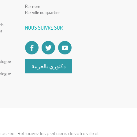
Par nom
Par ville ou quartier
ch
NOUS SUIVRE SUR
ca
ologue -
دكتوري بالعربية
ologue -
 réel. Retrouvez les praticiens de votre ville et