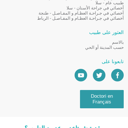
طبيب عام - سلا
أخصائي في جراحة الأسنان - سلا
أخصائي في جـراحـة العظـام و المفـاصـل - طنجة
أخصائي في جـراحـة العظـام و المفـاصـل - الرباط
العثور على طبيب
بالاسم
حسب المدينة أو الحي
تابعونا على
Doctori en
Français
مقدرتيش تاخد موعد مع الطبيب؟