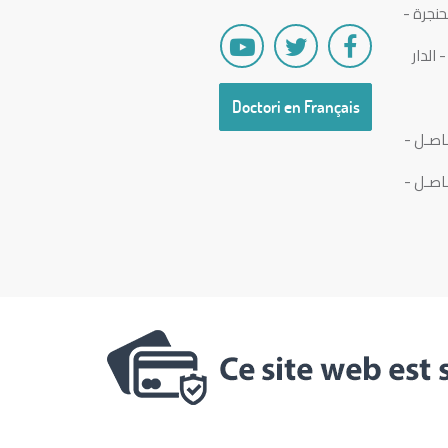
نجرة -
الدار
Doctori en Français
اصـل -
اصـل -