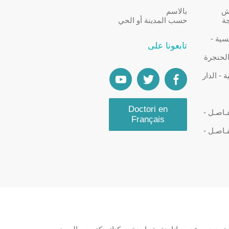
كش
بالاسم
جة
حسب المدينة أو الحي
سية -
تابعونا على
الحنجرة
- الدار
Doctori en
ـاصـل -
Français
ـاصـل -