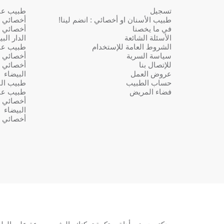
تسجيل
طبيب عام 
طبيب الأسنان او أخصائي : انضم لينا!
أخصائي ف
في ما يخصنا
أخصائي ف
الأسئلة الشائعة
الدار الب
الشروط العامة للإستخدام
طبيب عا
سياسة السرية
أخصائي ف
للإتصال بنا
أخصائي ف
عروض العمل
البيضاء
حساب الطبيب
طبيب النس
فضاء المريض
طبيب عا
أخصائي ف
البيضاء
أخصائي ف