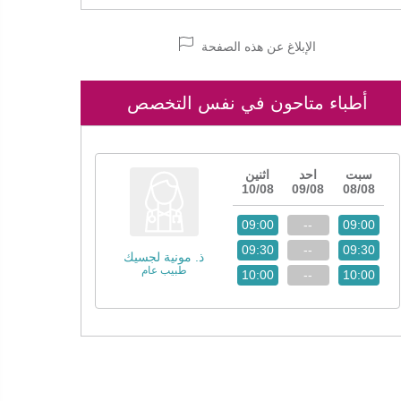
الإبلاغ عن هذه الصفحة
أطباء متاحون في نفس التخصص
سبت
احد
اثنين
10/08
09/08
08/08
09:00
--
09:00
09:30
--
09:30
ذ. مونية لجسيك
طبيب عام
10:00
--
10:00