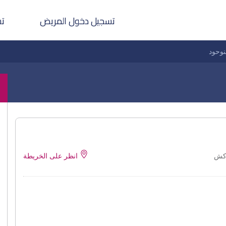
تسجيل دخول المريض
تس
نوحود
انظر على الخريطة