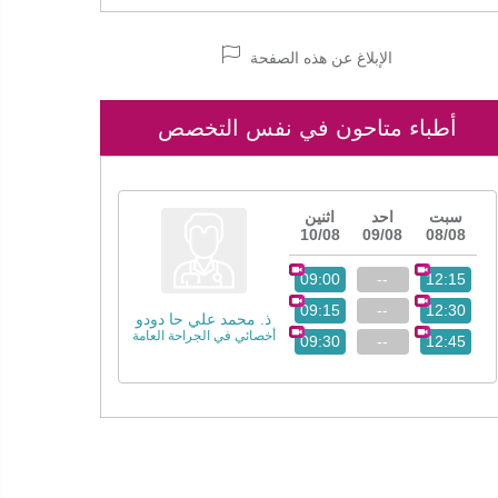
الإبلاغ عن هذه الصفحة
أطباء متاحون في نفس التخصص
سبت
احد
اثنين
10/08
09/08
08/08
09:00
--
12:15
09:15
--
12:30
ذ. محمد علي حا دودو
أخصائي في الجراحة العامة
09:30
--
12:45