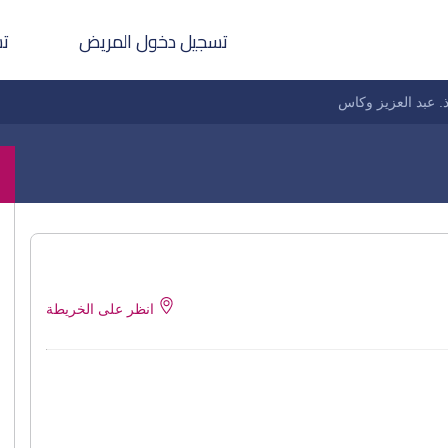
تسجيل دخول المريض
تس
. عبد العزيز وكاس
انظر على الخريطة