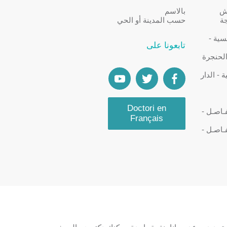
كش
بالاسم
جة
حسب المدينة أو الحي
سية -
تابعونا على
الحنجرة
- الدار
Doctori en
ـاصـل -
Français
ـاصـل -