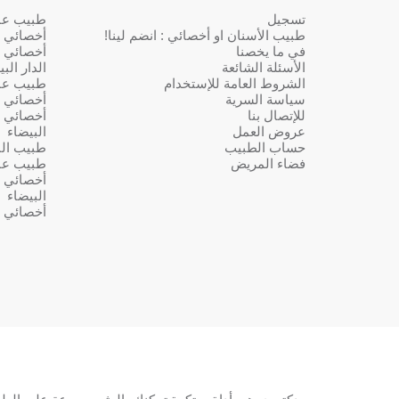
تسجيل
طبيب عام 
طبيب الأسنان او أخصائي : انضم لينا!
أخصائي ف
في ما يخصنا
أخصائي ف
الأسئلة الشائعة
الدار الب
الشروط العامة للإستخدام
طبيب عا
سياسة السرية
أخصائي ف
للإتصال بنا
أخصائي ف
عروض العمل
البيضاء
حساب الطبيب
طبيب النس
فضاء المريض
طبيب عا
أخصائي ف
البيضاء
أخصائي ف