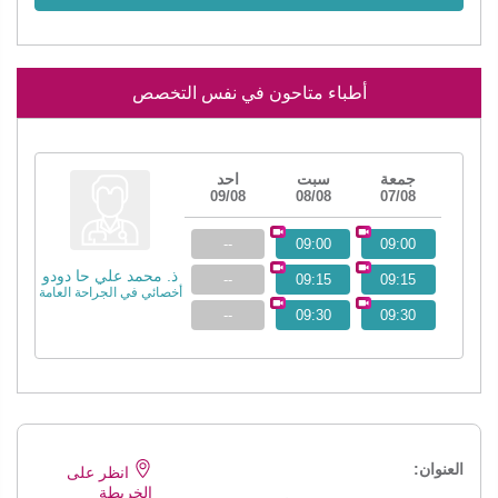
أطباء متاحون في نفس التخصص
جمعة
سبت
احد
09/08
08/08
07/08
--
09:00
09:00
ذ. محمد علي حا دودو
--
09:15
09:15
أخصائي في الجراحة العامة
--
09:30
09:30
العنوان:
انظر على
الخريطة