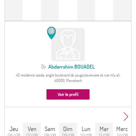
3
Dr.
Abderrahim BOUADEL
45 residence saada, angle boulevard de yougoslavenueie et rue mly ali,
40000, Marrakech
Voir le profil
Jeu
Ven
Sam
Dim
Lun
Mar
Merc
06/08
07/08
08/08
09/08
10/08
11/08
12/08