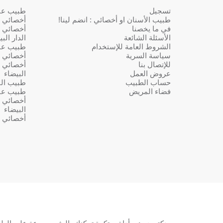
تسجيل
طبيب عام 
طبيب الأسنان او أخصائي : انضم لينا!
أخصائي ف
في ما يخصنا
أخصائي ف
الأسئلة الشائعة
الدار الب
الشروط العامة للإستخدام
طبيب عا
سياسة السرية
أخصائي ف
للإتصال بنا
أخصائي ف
عروض العمل
البيضاء
حساب الطبيب
طبيب النس
فضاء المريض
طبيب عا
أخصائي ف
البيضاء
أخصائي ف