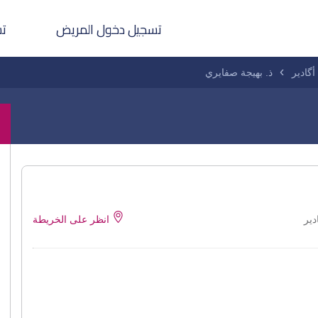
تسجيل دخول المريض
تس
أگادير
ذ. بهيجة صفايري
انظر على الخريطة