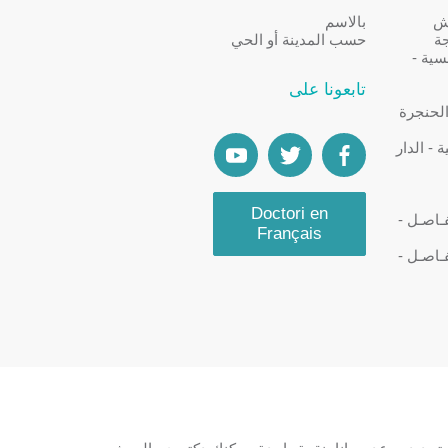
كش
بالاسم
جة
حسب المدينة أو الحي
سية -
تابعونا على
الحنجرة
- الدار
Doctori en
ـاصـل -
Français
ـاصـل -