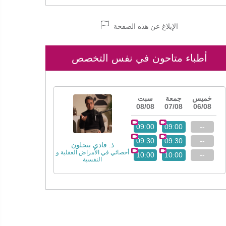
الإبلاغ عن هذه الصفحة
أطباء متاحون في نفس التخصص
خميس
جمعة
سبت
08/08
07/08
06/08
09:00
09:00
--
09:30
09:30
--
ذ. فادي بنجلون
أخصائي في الأمراض العقلية و
10:00
10:00
--
النفسية