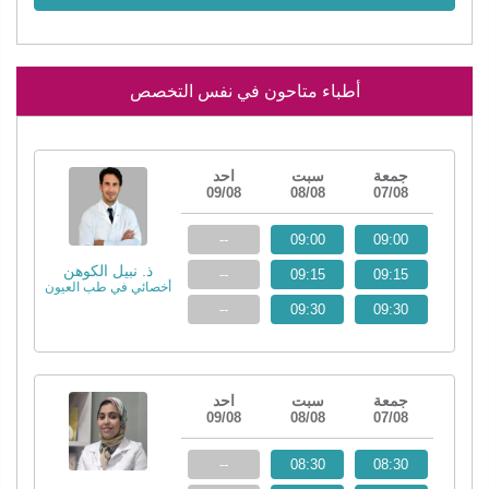
أطباء متاحون في نفس التخصص
جمعة
سبت
احد
09/08
08/08
07/08
--
09:00
09:00
ذ. نبيل الكوهن
--
09:15
09:15
أخصائي في طب العيون
--
09:30
09:30
جمعة
سبت
احد
09/08
08/08
07/08
--
08:30
08:30