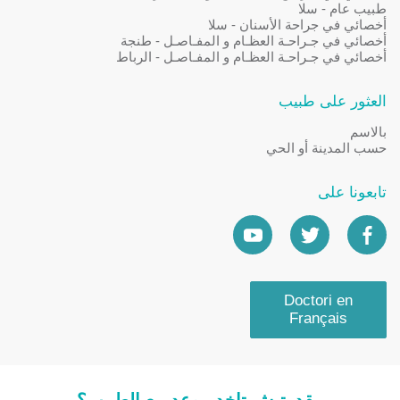
طبيب عام - سلا
أخصائي في جراحة الأسنان - سلا
أخصائي في جـراحـة العظـام و المفـاصـل - طنجة
أخصائي في جـراحـة العظـام و المفـاصـل - الرباط
العثور على طبيب
بالاسم
حسب المدينة أو الحي
تابعونا على
Doctori en
Français
مقدرتيش تاخد موعد مع الطبيب؟