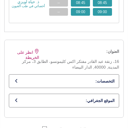
ذ. حياة لويزي
--
08:45
08:45
أخصائي في طب العيون
--
09:00
09:00
العنوان:
انظر على
الخريطة
16، زنقة عبد القادر مفتكر اكس كليمونسو، الطابق 3، مركز
المدينة, 40000, الدار البيضاء
التخصصات:
أخصائي في طب العيون
الموقع الجغرافي: