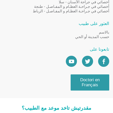
أخصائي في جراحة الأسنان - سلا
أخصائي في جـراحـة العظـام و المفـاصـل - طنجة
أخصائي في جـراحـة العظـام و المفـاصـل - الرباط
العثور على طبيب
بالاسم
حسب المدينة أو الحي
تابعونا على
Doctori en
Français
مقدرتيش تاخد موعد مع الطبيب؟