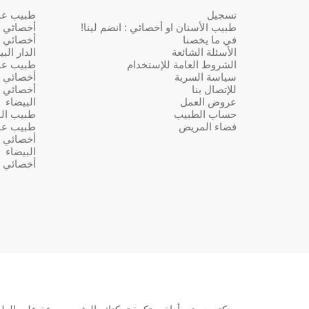
تسجيل
طبيب عام 
طبيب الأسنان او أخصائي : انضم لينا!
أخصائي ف
في ما يخصنا
أخصائي ف
الأسئلة الشائعة
الدار الب
الشروط العامة للإستخدام
طبيب عا
سياسة السرية
أخصائي ف
للإتصال بنا
أخصائي ف
عروض العمل
البيضاء
حساب الطبيب
طبيب النس
فضاء المريض
طبيب عا
أخصائي ف
البيضاء
أخصائي ف