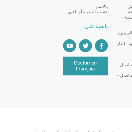
كش
بالاسم
جة
حسب المدينة أو الحي
سية -
تابعونا على
الحنجرة
- الدار
Doctori en
ـاصـل -
Français
ـاصـل -