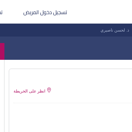
تسجيل دخول المريض
تس
ذ. لحسن ناصيري
انظر على الخريطة