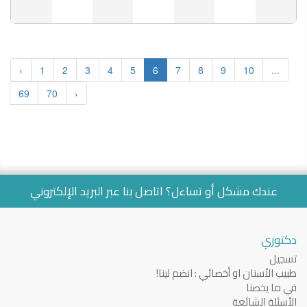
‹
1
2
3
4
5
6
7
8
9
10
...
69
70
›
عندك مشكل أو تساءل؟ اتاصل بنا عبر
البريد الإلكتروني
دكتوري
تسجيل
طبيب الأسنان او أخصائي : انضم لينا!
في ما يخصنا
الأسئلة الشائعة