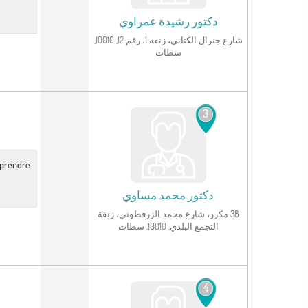
دكتور
رشيدة عمراوي
شارع جنرال الكتاني، زنقة 1، رقم 12, 10010,
سطات‎
انظر الملف الشخصي
3
r prendre
دكتور
محمد مساوي
38 مكرر، شارع محمد الزرقطوني، زنقة
التجمع البلدي, 10010, سطات‎
انظر الملف الشخصي
4