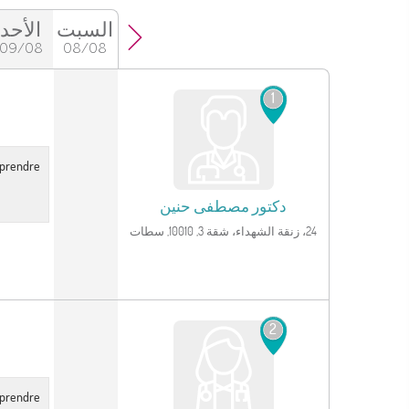
السبت
الأحد
09/08
08/08
انظر الملف الشخصي
1
r prendre
دكتور
مصطفى حنين
24، زنقة الشهداء، شقة 3, 10010, سطات‎
انظر الملف الشخصي
2
r prendre