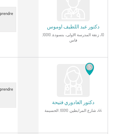
r prendre
دكتور
عبد اللطيف اوموس
10، زنقة المدرسة الاولى، بنسودة, 10010,
فاس
انظر الملف الشخصي
5
r prendre
دكتور
الغادوري فتيحة
44، شارع المرابطين, 10010, الحسيمة
انظر الملف الشخصي