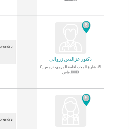
انظر الملف الشخصي
8
r prendre
دكتور
عزالدين زروالي
81، شارع المجد، اقامة المروى، نرجس C,
10010, فاس
انظر الملف الشخصي
9
r prendre