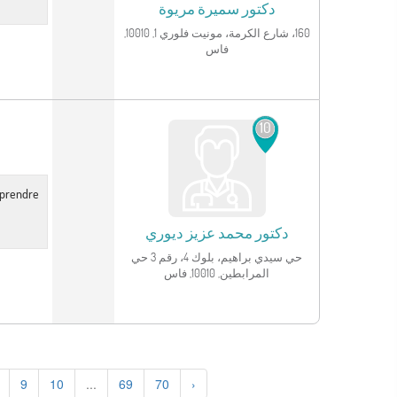
دكتور
سميرة مريوة
160، شارع الكرمة، مونيت فلوري 1, 10010,
فاس
انظر الملف الشخصي
10
r prendre
دكتور
محمد عزيز ديوري
حي سيدي براهيم، بلوك 4، رقم 3 حي
المرابطين, 10010, فاس
9
10
...
69
70
›