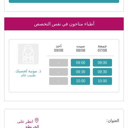
أطباء متاحون في نفس التخصص
جمعة
سبت
احد
09/08
08/08
07/08
--
09:00
09:00
ذ. مونية لجسيك
--
09:30
09:30
طبيب عام
--
10:00
10:00
العنوان:
انظر على
الخريطة