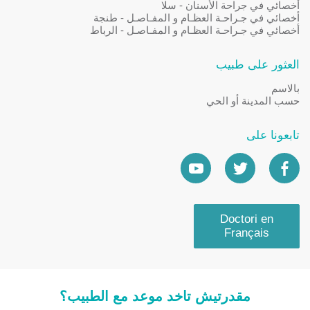
أخصائي في جراحة الأسنان - سلا
أخصائي في جـراحـة العظـام و المفـاصـل - طنجة
أخصائي في جـراحـة العظـام و المفـاصـل - الرباط
العثور على طبيب
بالاسم
حسب المدينة أو الحي
تابعونا على
Doctori en
Français
مقدرتيش تاخد موعد مع الطبيب؟