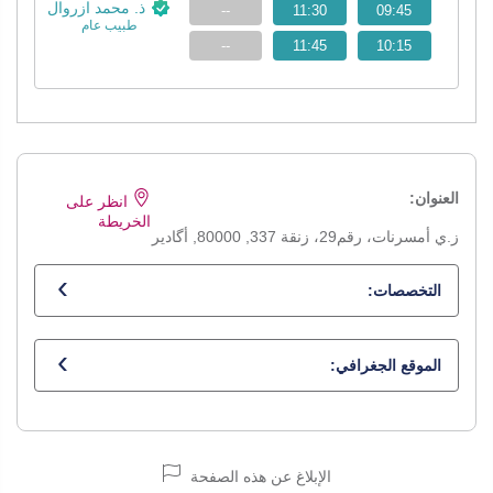
ذ. محمد ازروال
--
11:30
09:45
طبيب عام
--
11:45
10:15
العنوان:
انظر على
الخريطة
ز.ي أمسرنات، رقم29، زنقة 337, 80000, أگادير
التخصصات:
طبيب عام
الموقع الجغرافي:
الإبلاغ عن هذه الصفحة