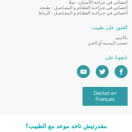
أخصائي في جراحة الأسنان - سلا
أخصائي في جـراحـة العظـام و المفـاصـل - طنجة
أخصائي في جـراحـة العظـام و المفـاصـل - الرباط
العثور على طبيب
بالاسم
حسب المدينة أو الحي
تابعونا على
Doctori en
Français
مقدرتيش تاخد موعد مع الطبيب؟