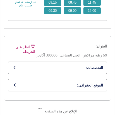
ذ. زينب عاصم
09:15
08:45
11:45
طبيب عام
09:30
09:00
12:00
العنوان:
انظر على
الخريطة
59 زنقة مراكش، الحي الصناعي, 80000, أگادير
التخصصات:
طبيب عام
الموقع الجغرافي:
الإبلاغ عن هذه الصفحة