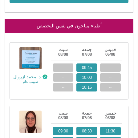
أطباء متاحون في نفس التخصص
خميس
جمعة
سبت
08/08
07/08
06/08
--
09:45
--
ذ. محمد ازروال
--
10:00
--
طبيب عام
--
10:15
--
خميس
جمعة
سبت
08/08
07/08
06/08
09:00
08:30
11:30