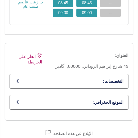
ذ. زينب عاصم
08:45
08:45
--
طبيب عام
09:00
09:00
--
العنوان:
انظر على
الخريطة
49 شارع إبراهيم الروداني, 80000, أگادير
التخصصات:
طبيب عام
الموقع الجغرافي:
الإبلاغ عن هذه الصفحة