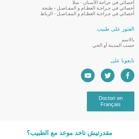
أخصائي في جراحة الأسنان - سلا
أخصائي في جـراحـة العظـام و المفـاصـل - طنجة
أخصائي في جـراحـة العظـام و المفـاصـل - الرباط
العثور على طبيب
بالاسم
حسب المدينة أو الحي
تابعونا على
Doctori en
Français
مقدرتيش تاخد موعد مع الطبيب؟