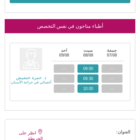
أطباء متاحون في نفس التخصص
جمعة
سبت
احد
09/08
08/08
07/08
--
09:00
--
ذ. حمزة خنشيش
--
09:30
--
أخصائي في جراحة الأسنان
--
10:00
--
العنوان:
انظر على
الخريطة