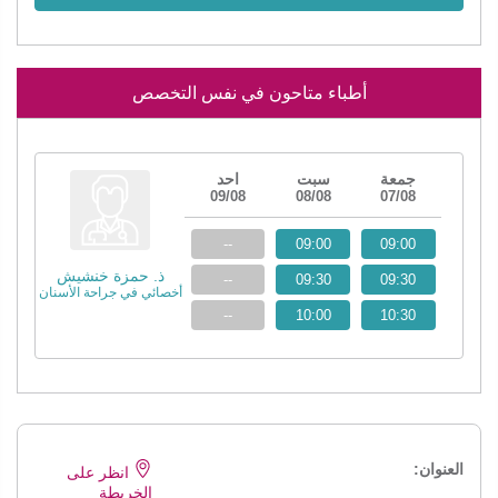
أطباء متاحون في نفس التخصص
جمعة
سبت
احد
09/08
08/08
07/08
--
09:00
09:00
ذ. حمزة خنشيش
--
09:30
09:30
أخصائي في جراحة الأسنان
--
10:00
10:30
العنوان:
انظر على
الخريطة