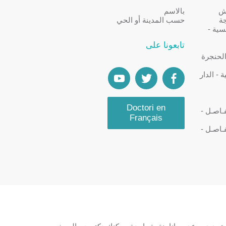
كش
بالاسم
جة
حسب المدينة أو الحي
سية -
تابعونا على
الحنجرة
- الدار
Doctori en
ـاصـل -
Français
ـاصـل -