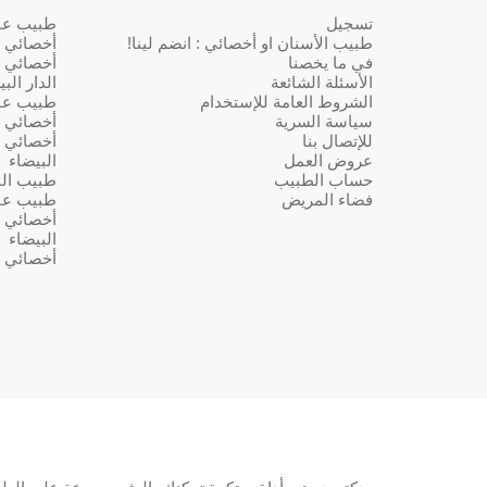
تسجيل
طبيب عام 
طبيب الأسنان او أخصائي : انضم لينا!
أخصائي ف
في ما يخصنا
أخصائي ف
الأسئلة الشائعة
الدار الب
الشروط العامة للإستخدام
طبيب عا
سياسة السرية
أخصائي ف
للإتصال بنا
أخصائي ف
عروض العمل
البيضاء
حساب الطبيب
طبيب النس
فضاء المريض
طبيب عا
أخصائي ف
البيضاء
أخصائي ف