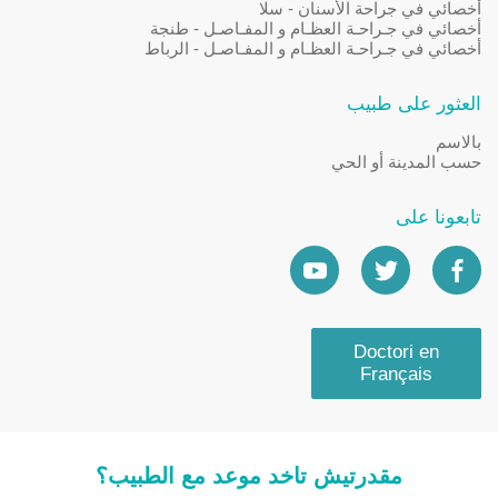
أخصائي في جراحة الأسنان - سلا
أخصائي في جـراحـة العظـام و المفـاصـل - طنجة
أخصائي في جـراحـة العظـام و المفـاصـل - الرباط
العثور على طبيب
بالاسم
حسب المدينة أو الحي
تابعونا على
Doctori en
Français
مقدرتيش تاخد موعد مع الطبيب؟