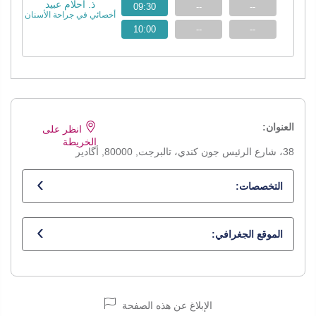
ذ. أحلام عبيد
09:30
--
--
أخصائي في جراحة الأسنان
10:00
--
--
العنوان:
انظر على
الخريطة
38، شارع الرئيس جون كندي، تالبرجت, 80000, أگادير
التخصصات:
أخصائي في جراحة الأسنان
الموقع الجغرافي:
الإبلاغ عن هذه الصفحة