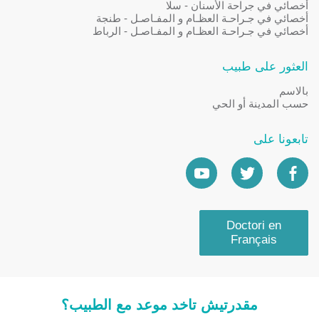
أخصائي في جراحة الأسنان - سلا
أخصائي في جـراحـة العظـام و المفـاصـل - طنجة
أخصائي في جـراحـة العظـام و المفـاصـل - الرباط
العثور على طبيب
بالاسم
حسب المدينة أو الحي
تابعونا على
Doctori en
Français
مقدرتيش تاخد موعد مع الطبيب؟