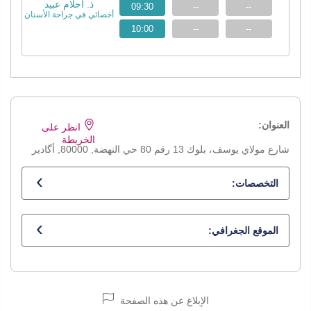
ذ. أحلام عبيد
09:30
--
--
أخصائي في جراحة الأسنان
10:00
--
--
العنوان:
انظر على
الخريطة
شارع مولاي يوسف، بلوك 13 رقم 80 حي النهضة, 80000, أگادير
التخصصات:
أخصائي في جراحة الأسنان
الموقع الجغرافي:
الإبلاغ عن هذه الصفحة