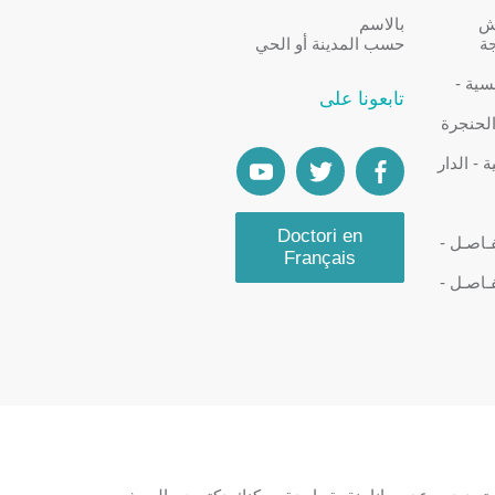
كش
بالاسم
جة
حسب المدينة أو الحي
سية -
تابعونا على
الحنجرة
- الدار
Doctori en
ـاصـل -
Français
ـاصـل -