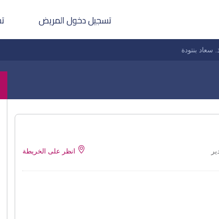
تسجيل دخول المريض
تس
. سعاد بنتودة
انظر على الخريطة