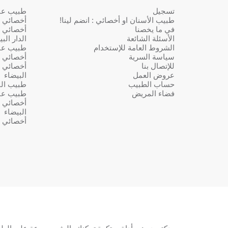
تسجيل
طبيب عام 
طبيب الأسنان او أخصائي : انضم لينا!
أخصائي ف
في ما يخصنا
أخصائي ف
الأسئلة الشائعة
الدار الب
الشروط العامة للإستخدام
طبيب عا
سياسة السرية
أخصائي ف
للإتصال بنا
أخصائي ف
عروض العمل
البيضاء
حساب الطبيب
طبيب النس
فضاء المريض
طبيب عا
أخصائي ف
البيضاء
أخصائي ف