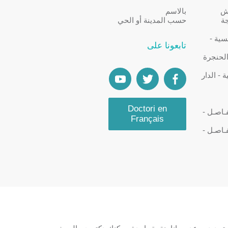
كش
بالاسم
جة
حسب المدينة أو الحي
سية -
تابعونا على
الحنجرة
- الدار
Doctori en
ـاصـل -
Français
ـاصـل -