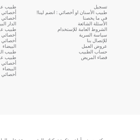
تسجيل
طبيب عام 
طبيب الأسنان او أخصائي : انضم لينا!
أخصائي ف
في ما يخصنا
أخصائي ف
الأسئلة الشائعة
الدار الب
الشروط العامة للإستخدام
طبيب عا
سياسة السرية
أخصائي ف
للإتصال بنا
أخصائي ف
عروض العمل
البيضاء
حساب الطبيب
طبيب النس
فضاء المريض
طبيب عا
أخصائي ف
البيضاء
أخصائي ف