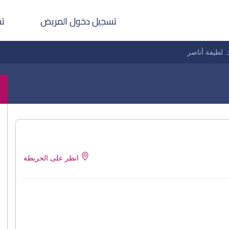
تسجيل دخول المريض
تس
. لطيفة أناصر
انظر على الخريطة