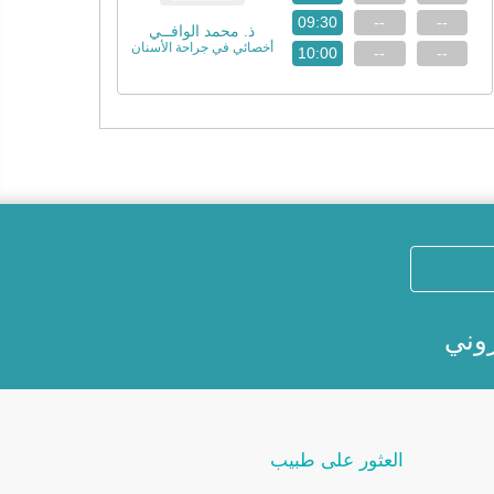
09:30
--
--
ذ. محمد الوافــي
أخصائي في جراحة الأسنان
10:00
--
--
روني
العثور على طبيب