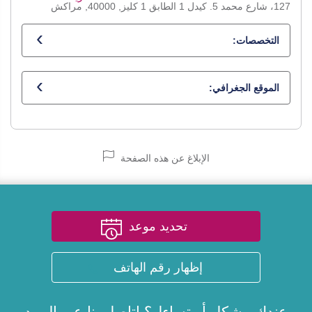
127، شارع محمد 5. كيدل 1 الطابق 1 كليز, 40000, مراكش
التخصصات:
أخصائي في أمراض القلب
الموقع الجغرافي:
الإبلاغ عن هذه الصفحة
تحديد موعد
إظهار رقم الهاتف
عندك مشكل أو تساءل؟ اتاصل بنا عبر
البريد