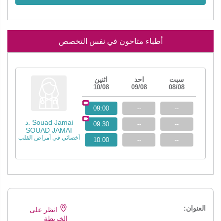
أطباء متاحون في نفس التخصص
سبت
احد
اثنين
10/08
09/08
08/08
09:00
--
--
ذ. Souad Jamai
09:30
--
--
SOUAD JAMAI
أخصائي في أمراض القلب
10:00
--
--
العنوان:
انظر على
الخريطة