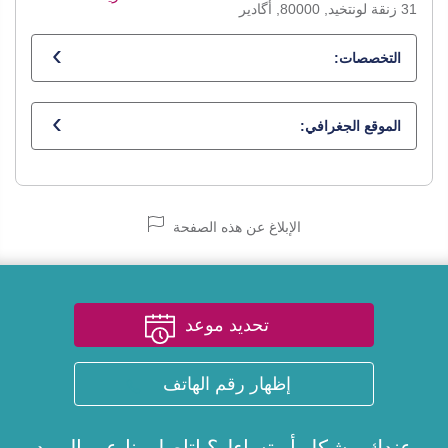
31 زنقة لونتخيد, 80000, أگادير
التخصصات:
أخصائي في أمراض القلب
الموقع الجغرافي:
الإبلاغ عن هذه الصفحة
تحديد موعد
إظهار رقم الهاتف
عندك مشكل أو تساءل؟ اتاصل بنا عبر
البريد