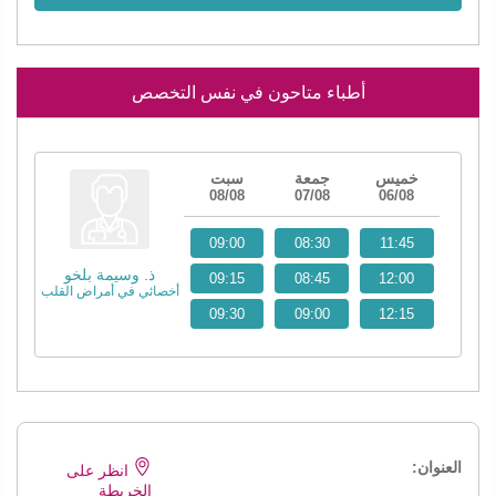
أطباء متاحون في نفس التخصص
خميس
جمعة
سبت
08/08
07/08
06/08
09:00
08:30
11:45
ذ. وسيمة بلخو
09:15
08:45
12:00
أخصائي في أمراض القلب
09:30
09:00
12:15
العنوان:
انظر على
الخريطة