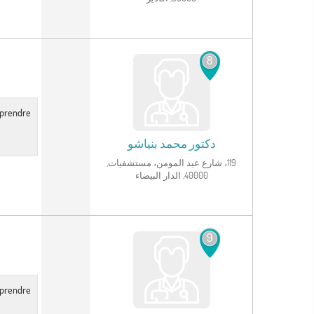
انظر الملف الشخصي
8
r prendre
دكتور
محمد بنياشو
119، شارع عبد المومن، مستشفيات,
40000, الدار البيضاء
انظر الملف الشخصي
9
r prendre