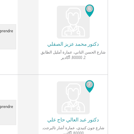
6
r prendre
دكتور
محمد عزيز الصقلي
شارع الحسن التاني، عمارة أمليل الطابق
2, 80000, أگادير
انظر الملف الشخصي
7
r prendre
دكتور
عبد العالي حاج علي
شارع جون كنيدي، عمارة أشار تالبرجت,
80000, أگادير