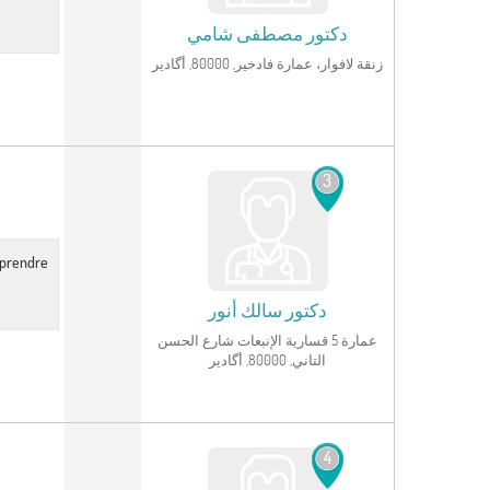
دكتور
مصطفى شامي
زنقة لافوار، عمارة فادخير, 80000, أگادير
انظر الملف الشخصي
3
r prendre
دكتور
سالك أنور
عمارة 5 قسارية الإنبعات شارع الحسن
التاني, 80000, أگادير
انظر الملف الشخصي
4