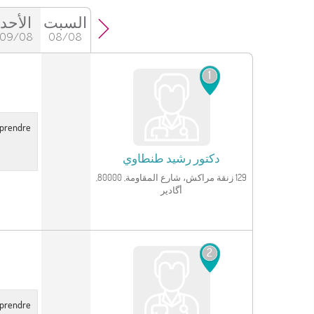
السبت
الأحد
09/08
08/08
انظر الملف الشخصي
1
r prendre
دكتور
رشيد طنطاوي
129 زنقة مراكش، شارع المقاومة, 80000,
أگادير
انظر الملف الشخصي
2
r prendre