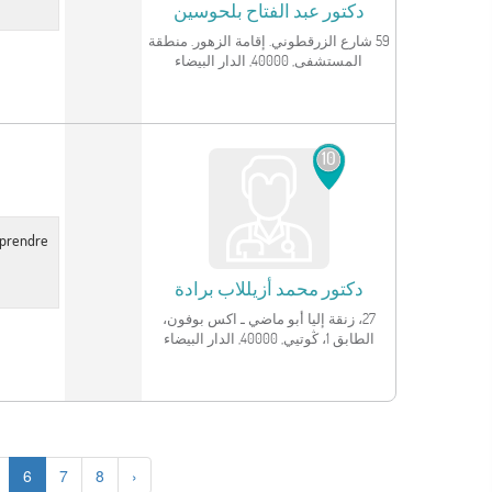
دكتور
عبد الفتاح بلحوسين
59 شارع الزرقطوني. إقامة الزهور. منطقة
المستشفى, 40000, الدار البيضاء
انظر الملف الشخصي
10
r prendre
دكتور
محمد أزيللاب برادة
27، زنقة إليا أبو ماضي ـ اكس بوفون،
الطابق 1، ڭوتيي, 40000, الدار البيضاء
6
7
8
›